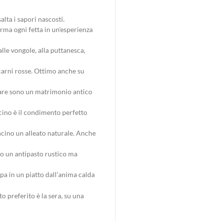
alta i sapori nascosti.
orma ogni fetta in un’esperienza
lle vongole, alla puttanesca,
 carni rosse. Ottimo anche su
 mare sono un matrimonio antico
oncino è il condimento perfetto
oncino un alleato naturale. Anche
do un antipasto rustico ma
pa in un piatto dall’anima calda
 preferito è la sera, su una