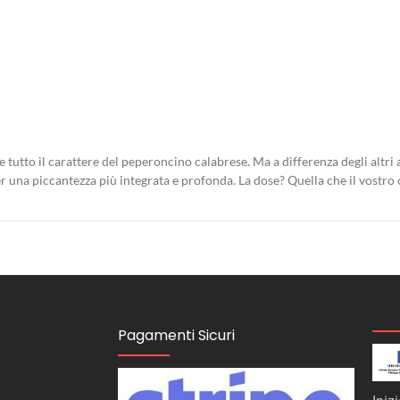
tto il carattere del peperoncino calabrese. Ma a differenza degli altri a
r una piccantezza più integrata e profonda. La dose? Quella che il vostro 
Pagamenti Sicuri