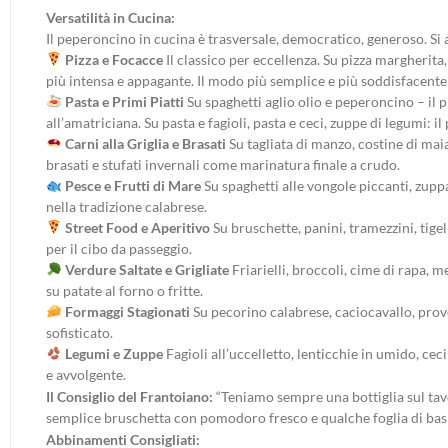
Versatilità in Cucina:
Il peperoncino in cucina è trasversale, democratico, generoso. Si ab
Pizza e Focacce
Il classico per eccellenza. Su pizza margherita
più intensa e appagante. Il modo più semplice e più soddisfacente 
Pasta e Primi Piatti
Su spaghetti aglio olio e peperoncino – il 
all’amatriciana. Su pasta e fagioli, pasta e ceci, zuppe di legumi: 
Carni alla Griglia e Brasati
Su tagliata di manzo, costine di maia
brasati e stufati invernali come marinatura finale a crudo.
Pesce e Frutti di Mare
Su spaghetti alle vongole piccanti, zupp
nella tradizione calabrese.
Street Food e Aperitivo
Su bruschette, panini, tramezzini, tigel
per il cibo da passeggio.
Verdure Saltate e Grigliate
Friarielli, broccoli, cime di rapa, 
su patate al forno o fritte.
Formaggi Stagionati
Su pecorino calabrese, caciocavallo, prov
sofisticato.
Legumi e Zuppe
Fagioli all’uccelletto, lenticchie in umido, c
e avvolgente.
Il Consiglio del Frantoiano:
“Teniamo sempre una bottiglia sul tavo
semplice bruschetta con pomodoro fresco e qualche foglia di basilic
Abbinamenti Consigliati: