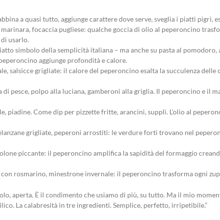
bina a quasi tutto, aggiunge carattere dove serve, sveglia i piatti pigri, es
, marinara, focaccia pugliese: qualche goccia di olio al peperoncino trasf
di usarlo.
piatto simbolo della semplicità italiana – ma anche su pasta al pomodoro, a
il peperoncino aggiunge profondità e calore.
le, salsicce grigliate: il calore del peperoncino esalta la succulenza delle
a di pesce, polpo alla luciana, gamberoni alla griglia. Il peperoncino e il
le, piadine. Come dip per pizzette fritte, arancini, supplì. L’olio al peper
melanzane grigliate, peperoni arrostiti: le verdure forti trovano nel peper
olone piccante: il peperoncino amplifica la sapidità del formaggio crean
eci con rosmarino, minestrone invernale: il peperoncino trasforma ogni zup
lo, aperta. È il condimento che usiamo di più, su tutto. Ma il mio momento
o. La calabresità in tre ingredienti. Semplice, perfetto, irripetibile.”