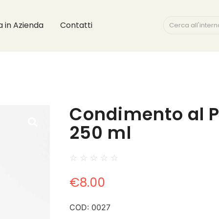
ta in Azienda
Contatti
Condimento al 
250 ml
☆
☆
☆
☆
☆
€
8.00
COD:
0027