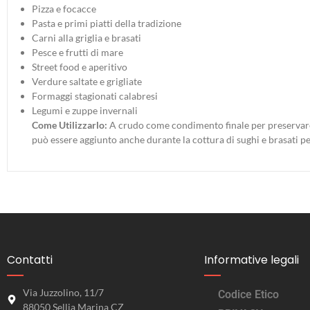
Pizza e focacce
Pasta e primi piatti della tradizione
Carni alla griglia e brasati
Pesce e frutti di mare
Street food e aperitivo
Verdure saltate e grigliate
Formaggi stagionati calabresi
Legumi e zuppe invernali
Come Utilizzarlo:
A crudo come condimento finale per preservare tu
può essere aggiunto anche durante la cottura di sughi e brasati pe
Contatti
Informative legali
Via Juzzolino, 11/7
Codice Etico
88050 Sellia Marina CZ