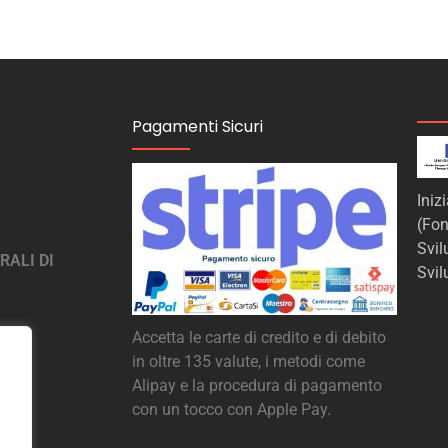
Pagamenti Sicuri
Iniz
(Fon
Svi
RALI DI
Svil
Accetta le carte di credito e di debito
in oltre 135 valute, i metodi come
Alipay e la procedura di pagamento
con un tocco con Apple Pay.