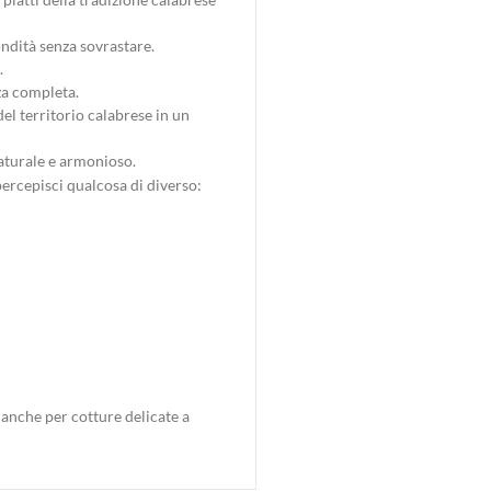
ondità senza sovrastare.
.
nza completa.
el territorio calabrese in un
naturale e armonioso.
 percepisci qualcosa di diverso:
 anche per cotture delicate a