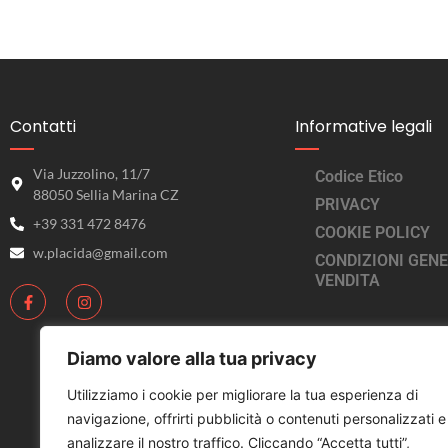
Contatti
Informative legali
Via Juzzolino, 11/7
Codice Etico
88050 Sellia Marina CZ
PRIVACY
+39 331 472 8476
COOKIE POLICY
w.placida@gmail.com
CONDIZIONI GENE
VENDITA
Diamo valore alla tua privacy
Utilizziamo i cookie per migliorare la tua esperienza di
navigazione, offrirti pubblicità o contenuti personalizzati e
analizzare il nostro traffico. Cliccando “Accetta tutti”,