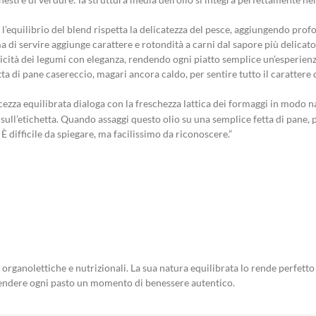
: l’equilibrio del blend rispetta la delicatezza del pesce, aggiungendo prof
ma di servire aggiunge carattere e rotondità a carni dal sapore più delicato
rusticità dei legumi con eleganza, rendendo ogni piatto semplice un’esperie
a di pane casereccio, magari ancora caldo, per sentire tutto il carattere d
lcezza equilibrata dialoga con la freschezza lattica dei formaggi in modo 
ge sull’etichetta. Quando assaggi questo olio su una semplice fetta di pane,
 È difficile da spiegare, ma facilissimo da riconoscere.”
 organolettiche e nutrizionali. La sua natura equilibrata lo rende perfetto
rendere ogni pasto un momento di benessere autentico.