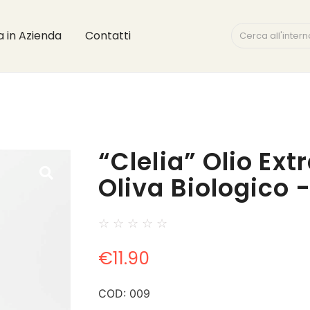
ta in Azienda
Contatti
“Clelia” Olio Ext
Oliva Biologico 
☆
☆
☆
☆
☆
€
11.90
COD:
009