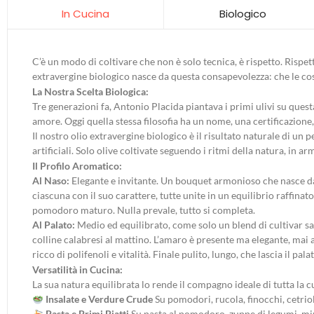
Biologico
In Cucina
C’è un modo di coltivare che non è solo tecnica, è rispetto. Rispett
extravergine biologico nasce da questa consapevolezza: che le cos
La Nostra Scelta Biologica:
Tre generazioni fa, Antonio Placida piantava i primi ulivi su questa
amore. Oggi quella stessa filosofia ha un nome, una certificazion
Il nostro olio extravergine biologico è il risultato naturale di un 
artificiali. Solo olive coltivate seguendo i ritmi della natura, in 
Il Profilo Aromatico:
Al Naso:
Elegante e invitante. Un bouquet armonioso che nasce dall
ciascuna con il suo carattere, tutte unite in un equilibrio raffina
pomodoro maturo. Nulla prevale, tutto si completa.
Al Palato:
Medio ed equilibrato, come solo un blend di cultivar sa
colline calabresi al mattino. L’amaro è presente ma elegante, mai 
ricco di polifenoli e vitalità. Finale pulito, lungo, che lascia il p
Versatilità in Cucina:
La sua natura equilibrata lo rende il compagno ideale di tutta la 
Insalate e Verdure Crude
Su pomodori, rucola, finocchi, cetrioli
Pasta e Primi Piatti
Su pasta al pomodoro, zuppe di legumi, mine