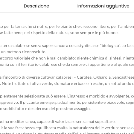
Descrizione
Informazioni aggiuntive
o per la terra che ci nutre, per le piante che crescono libere, per l’ambien
e fatte bene, nel rispetto della natura, sono sempre le più buone.
 terra calabrese senza sapere ancora cosa significasse “biologico”. Lo face
e, un metodo riconosciuto.
percorso valoriale che non è mai cambiato: niente chimica di sintesi, niente 
armonia con il territorio calabrese che da sempre ci appartiene e al quale 
’incontro di diverse cultivar calabresi – Carolea, Ogliarola, Sancastrese
to. Note fruttate di oliva verde, sfumature erbacee fresche, un sottofondo
pientemente selezionate può essere. L’ingresso è morbido e avvolgente, c
aggressivo. Il piccante emerge gradualmente, persistente e piacevole, seg
alato soddisfatto e desideroso del prossimo assaggio.
cucina mediterranea, capace di valorizzare senza mai sopraffare.
: la sua freschezza equilibrata esalta la naturalezza delle verdure senza co
stre di verdure: la struttura media dell’olio si integra perfettamente nei 