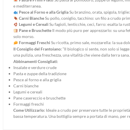
e mediterranea.
Pesce al Forno e alla Griglia
Su branzino, orata, spigola, triglie
Carni Bianche
Su pollo, coniglio, tacchino: un filo a crudo pri
Legumi e Cereali
Su fagioli, lenticchie, ceci, farro: esalta la 
Pane e Bruschette
Il modo più puro per apprezzarlo: su una fett
solo morso.
Formaggi Freschi
Su ricotta, primo sale, mozzarella: la sua do
Il Consiglio del Frantoiano:
“Il biologico si sente, non solo si leg
una pulizia, una freschezza, una vitalità che viene dalla terra sana.
Abbinamenti Consigliati:
Insalate e verdure crude
Pasta e zuppe della tradizione
Pesce al forno e alla griglia
Carni bianche
Legumi e cereali
Pane casereccio e bruschette
Formaggi freschi
Come Utilizzarlo:
Ideale a crudo per preservare tutte le proprietà
bassa temperatura. Una bottiglia sempre a portata di mano, per 