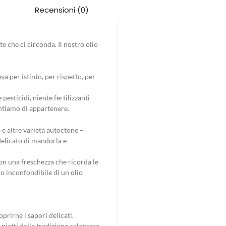
Recensioni (0)
te che ci circonda. Il nostro olio
va per istinto, per rispetto, per
pesticidi, niente fertilizzanti
sentiamo di appartenere.
 e altre varietà autoctone –
 delicato di mandorla e
on una freschezza che ricorda le
no inconfondibile di un olio
prirne i sapori delicati.
piatti della tradizione calabrese